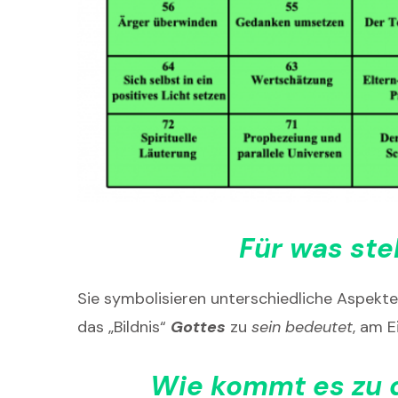
Für was st
Sie symbolisieren unterschiedliche Aspekte
das „Bildnis“
Gottes
zu
sein bedeutet
, am 
Wie kommt es zu d