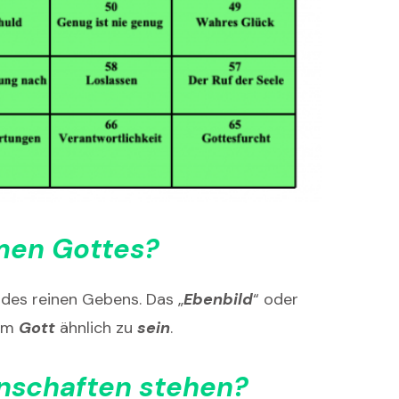
men Gottes
?
 des reinen Gebens. Das „
Ebenbild
“ oder
 um
Gott
ähnlich zu
sein
.
enschaften stehen?