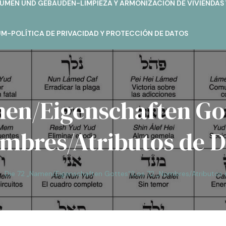
MEN UND GEBÄUDEN-LIMPIEZA Y ARMONIZACIÓN DE VIVIENDAS 
M-POLÍTICA DE PRIVACIDAD Y PROTECCIÓN DE DATOS
men/Eigenschaften Got
mbres/Atributos de D
Die 72 „Namen/Eigenschaften Gottes“/Los 72 „Nombres/Atributos 