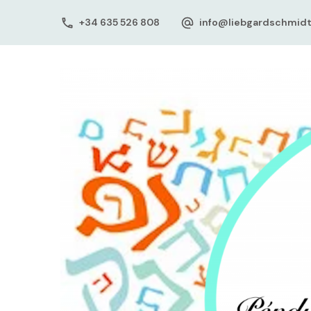
+34 635 526 808
info@liebgardschmid