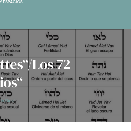
Y ESPACIOS
tes“/Los 72
ios“
de Dios“