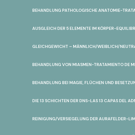
BEHANDLUNG PATHOLOGISCHE ANATOMIE-TRAT
AUSGLEICH DER 5 ELEMENTE IM KÖRPER-EQUILIBR
GLEICHGEWICHT – MÄNNLICH/WEIBLICH/NEUTRA
BEHANDLUNG VON MIASMEN-TRATAMIENTO DE M
BEHANDLUNG BEI MAGIE, FLÜCHEN UND BESETZU
DIE 13 SCHICHTEN DER DNS-LAS 13 CAPAS DEL AD
REINIGUNG/VERSIEGELUNG DER AURAFELDER-LIM